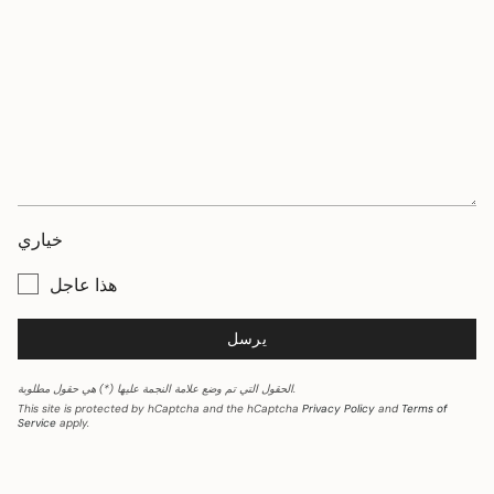
خياري
هذا عاجل
يرسل
الحقول التي تم وضع علامة النجمة عليها (*) هي حقول مطلوبة.
This site is protected by hCaptcha and the hCaptcha
Privacy Policy
and
Terms of
Service
apply.