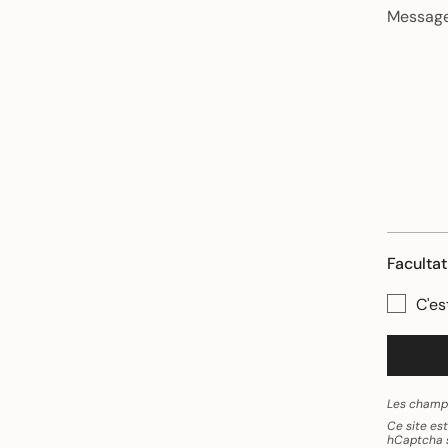
Facultat
C'es
Les champs
Ce site es
hCaptcha s