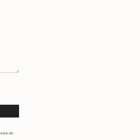
rvice
de