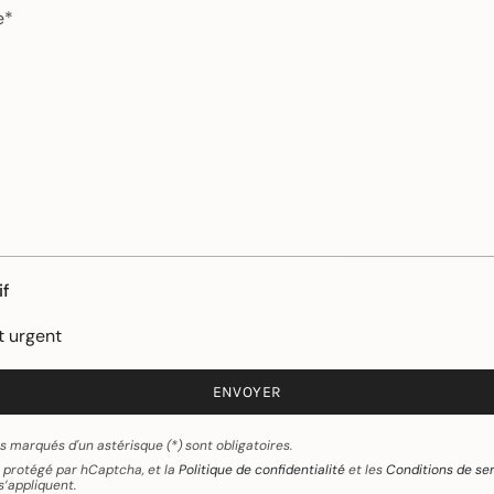
if
t urgent
ENVOYER
 marqués d'un astérisque (*) sont obligatoires.
t protégé par hCaptcha, et la
Politique de confidentialité
et les
Conditions de se
’appliquent.